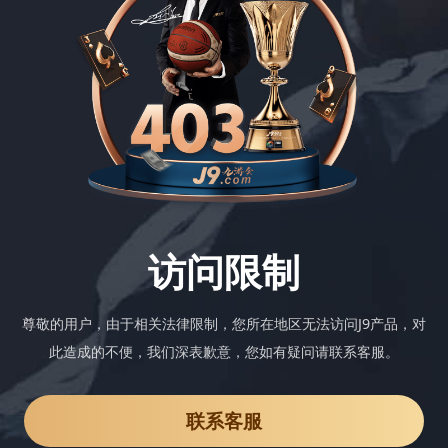
访问限制
尊敬的用户，由于相关法律限制，您所在地区无法访问J9产品，对
此造成的不便，我们深表歉意，您如有疑问请联系客服。
联系客服